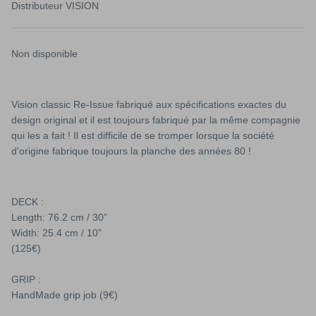
CK EYE KID 9.4
RODNEY MULLEN ROCK IS KING 10
PINSTRI
Distributeur
VISION
€95,00
Épuisé
€115,00
Non disponible
Vision classic Re-Issue fabriqué aux spécifications exactes du
design original et il est toujours fabriqué par la même compagnie
qui les a fait ! Il est difficile de se tromper lorsque la société
d'origine fabrique toujours la planche des années 80 !
DECK :
Length: 76.2 cm / 30”
Width: 25.4 cm / 10”
(125€)
GRIP :
HandMade grip job (9€)