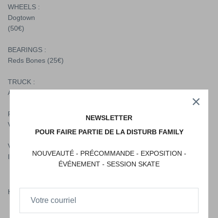
WHEELS :
Dogtown
(50€)
BEARINGS :
Reds Bones (25€)
TRUCK :
ACE (90€)
PADS :
NEWSLETTER
Vision (8€)
POUR FAIRE PARTIE DE LA DISTURB FAMILY
VISSERIES :
NOUVEAUTÉ - PRÉCOMMANDE - EXPOSITION -
Independent (8€)
ÉVÉNEMENT - SESSION SKATE
HISTOIRE :