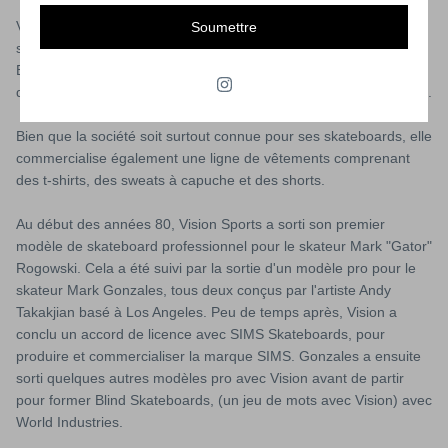
Vision Street Wear est une société de vêtements américaine
Soumettre
spécialisée dans le bmx et le skateboard. Fondée en 1976 par
Brad Dorfman, la société a sponsorisé les premiers grands noms
du skateboard tels que Mark "Gator" Rogowski et Mark Gonzales.
Bien que la société soit surtout connue pour ses skateboards, elle
commercialise également une ligne de vêtements comprenant
des t-shirts, des sweats à capuche et des shorts.
Au début des années 80, Vision Sports a sorti son premier
modèle de skateboard professionnel pour le skateur Mark "Gator"
Rogowski. Cela a été suivi par la sortie d'un modèle pro pour le
skateur Mark Gonzales, tous deux conçus par l'artiste Andy
Takakjian basé à Los Angeles. Peu de temps après, Vision a
conclu un accord de licence avec SIMS Skateboards, pour
produire et commercialiser la marque SIMS. Gonzales a ensuite
sorti quelques autres modèles pro avec Vision avant de partir
pour former Blind Skateboards, (un jeu de mots avec Vision) avec
World Industries.