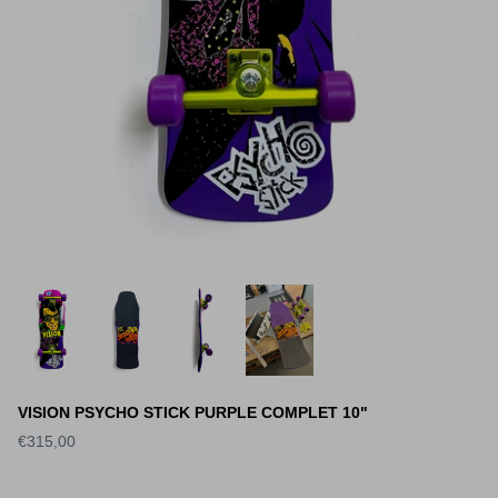
Vu récemment
Vu récemment
VISION PSYCHO STICK PURPLE COMPLET 10"
€315,00
S DECK SLICK
WORLD INDUSTRIES DECK
SANTA 