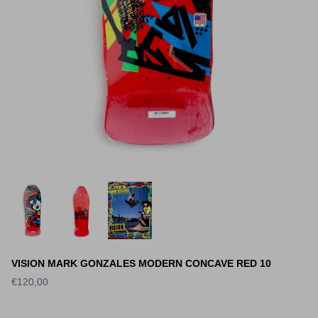
VISION MARK GONZALES MODERN CONCAVE RED 10
€120,00
S DECK SLICK
WORLD INDUSTRIES DECK
SANTA 