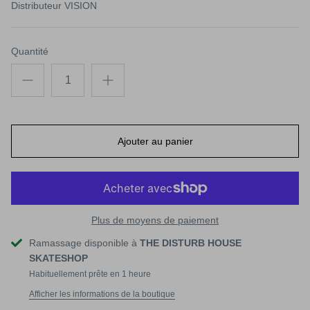
CK EYE KID 9.4
RODNEY MULLEN ROCK IS KING 10
PINSTRI
Distributeur
VISION
€95,00
Épuisé
€115,00
Quantité
Ajouter au panier
Plus de moyens de paiement
Ramassage disponible à
THE DISTURB HOUSE
SKATESHOP
Habituellement prête en 1 heure
Afficher les informations de la boutique