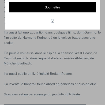
Gonzales a également suivi une carrière parallèle en tant
qu'artiste. Il a exposé à la Alleged Gallery, à New York et dans
Soumettre
différentes galeries de par le monde. Il dessine également les
vêtements de sa propre ligne, la Gonzo Cuntry, disponible au
Japon.
Il a aussi fait une apparition dans quelques films, dont Gummo, le
film culte de Harmony Korine, où on le voit se battre avec une
chaise.
On peut le voir aussi dans le clip de la chanson West Coast, de
Coconut records, dans lequel il skate au musée Abteiberg de
Mönchengladbach.
Il a aussi publié un livré intitulé Broken Poems.
il a inventé le handrail tout d'abord en boneless et puis en ollie.
Gonzales est un personnage du jeu vidéo EA Skate.
____________________________________________