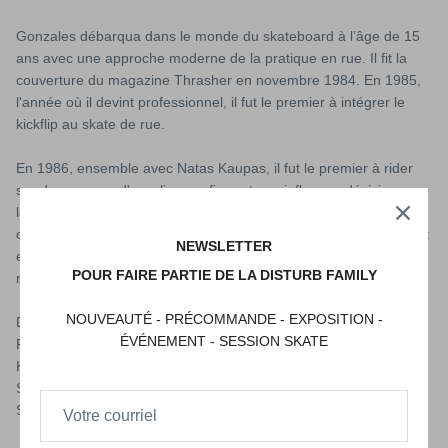
Gonzales débarqua dans le monde du skateboard à l’âge de 15
ans avec une approche moderne de la pratique en rue. Il fit la
couverture du magazine Thrasher en novembre 1984. En 1985,
l'année où il devint professionnel, il fut le premier à intégrer le
kickflip au skate de rue.
En 1986, ensemble avec Natas Kaupas, il fut le premier à rider
sur des rampes d'escalier, confirmant son influence décisive sur
la pratique urbaine du skateboard. La même année, il réussit un
ollie mémorable à l'Embarcadero, à San Francisco, faisant de cet
NEWSLETTER
endroit un haut-lieu du skate (jusqu'à sa transformation, de
POUR FAIRE PARTIE DE LA DISTURB FAMILY
nombreuses années plus tard)
NOUVEAUTÉ - PRÉCOMMANDE - EXPOSITION -
Dans sa carrière, il a été sponsorisé par Vision Skateboards et
ÉVÉNEMENT - SESSION SKATE
Real Skateboards, et a monté ses propres compagnies : Blind et
Krooked. Ses sponsors actuels sont : Krooked Skateboarding,
Spitfire Wheels, Independent5, Fourstar Clothing et Adidas
Skateshoes.