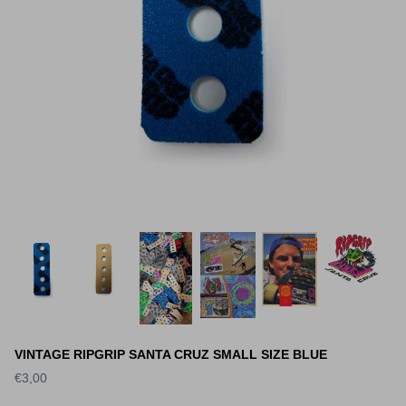
VINTAGE RIPGRIP SANTA CRUZ SMALL SIZE BLUE
€3,00
S DECK SLICK
WORLD INDUSTRIES DECK
SANTA 