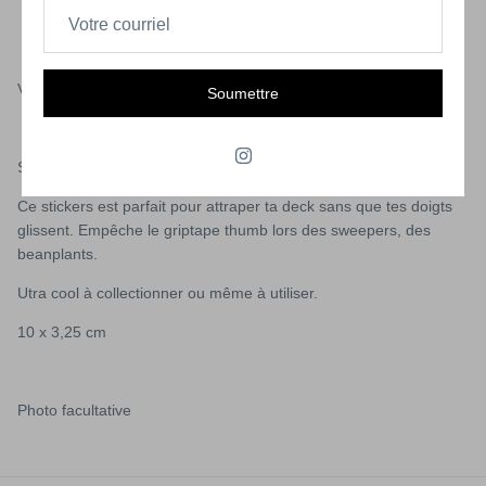
VINTAGE RIPGRIP SANTA CRUZ SMALL SIZE BLUE
Soumettre
SANTACRUZ Rip Grip ! Stickers en mousse des années 80.
Ce stickers est parfait pour attraper ta deck sans que tes doigts
glissent. Empêche le griptape thumb lors des sweepers, des
beanplants.
Utra cool à collectionner ou même à utiliser.
10 x 3,25 cm
Photo facultative