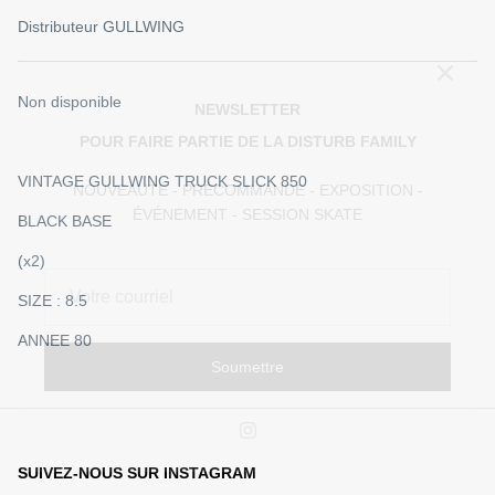
CK EYE KID 9.4
RODNEY MULLEN ROCK IS KING 10
PINSTRI
Distributeur
GULLWING
€95,00
Épuisé
€115,00
NEWSLETTER
POUR FAIRE PARTIE DE LA DISTURB FAMILY
Non disponible
NOUVEAUTÉ - PRÉCOMMANDE - EXPOSITION -
ÉVÉNEMENT - SESSION SKATE
VINTAGE GULLWING TRUCK SLICK 850
BLACK BASE
(x2)
SIZE : 8.5
Soumettre
ANNEE 80
SUIVEZ-NOUS SUR INSTAGRAM