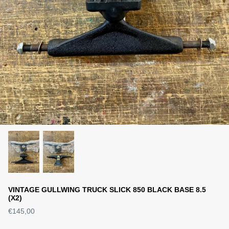
VINTAGE GULLWING TRUCK SLICK 850 BLACK BASE 8.5
(X2)
€145,00
S DECK SLICK
WORLD INDUSTRIES DECK
SANTA 