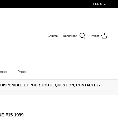
DEVISE
EUR €
Compte
Recherche
Panier
esse
Promo
 DISPONIBLE ET POUR TOUTE QUESTION, CONTACTEZ-
E #15 1999