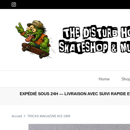
Passer
au
contenu
Home
Sho
EXPÉDIÉ SOUS 24H — LIVRAISON AVEC SUIVI RAPID
Accueil
TRICKS MAGAZINE #15 1999