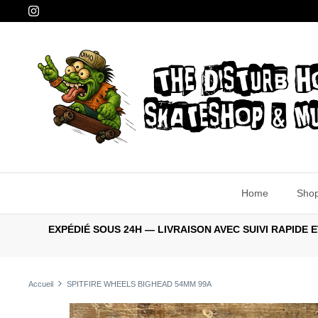
Passer
au
contenu
Home
Sho
EXPÉDIÉ SOUS 24H — LIVRAISON AVEC SUIVI RAPID
Accueil
SPITFIRE WHEELS BIGHEAD 54MM 99A