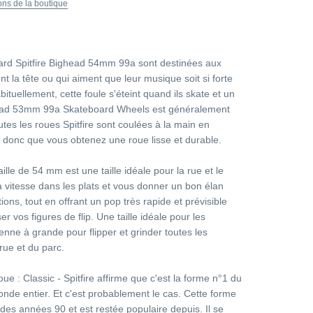
ions de la boutique
ard Spitfire Bighead 54mm 99a sont destinées aux
t la tête ou qui aiment que leur musique soit si forte
bituellement, cette foule s'éteint quand ils skate et un
head 53mm 99a Skateboard Wheels est généralement
utes les roues Spitfire sont coulées à la main en
donc que vous obtenez une roue lisse et durable.
taille de 54 mm est une taille idéale pour la rue et le
a vitesse dans les plats et vous donner un bon élan
tions, tout en offrant un pop très rapide et prévisible
 vos figures de flip. Une taille idéale pour les
nne à grande pour flipper et grinder toutes les
 rue et du parc.
oue : Classic - Spitfire affirme que c'est la forme n°1 du
nde entier. Et c'est probablement le cas. Cette forme
des années 90 et est restée populaire depuis. Il se