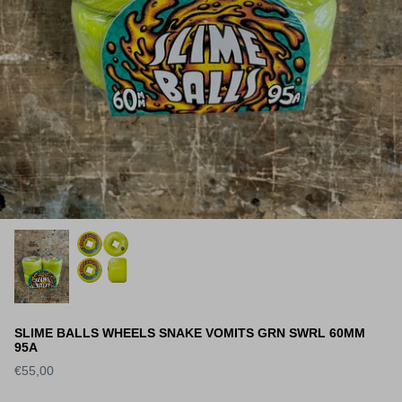
Vu récemment
Vu récemment
SLIME BALLS WHEELS SNAKE VOMITS GRN SWRL 60MM
95A
€55,00
S DECK SLICK
WORLD INDUSTRIES DECK
SANTA 