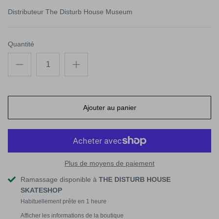
CK EYE KID 9.4
RODNEY MULLEN ROCK IS KING 10
PINSTRI
Distributeur
The Disturb House Museum
€95,00
Épuisé
€115,00
Quantité
Ajouter au panier
Plus de moyens de paiement
Ramassage disponible à
THE DISTURB HOUSE
SKATESHOP
Habituellement prête en 1 heure
Afficher les informations de la boutique