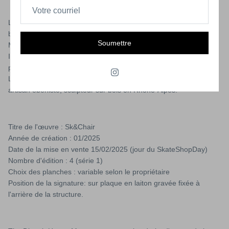
Le présent certificat atteste que l'œuvre identifiée ci-dessous est
bien une édition originale produite par The DiSturb HouSe
Soumettre
MuSeum.
Il garantit l'exactitude de cette "Sk8Chair" version 2025 série 1,
produite à quatre exemplaires.
La structure de la Sk8Chair est fabriquée en frêne massif par un
artisan ébéniste, sculpteur sur bois en Rhône-Alpes.
Titre de l'œuvre : Sk&Chair
Année de création : 01/2025
Date de la mise en vente 15/02/2025 (jour du SkateShopDay)
Nombre d'édition : 4 (série 1)
Choix des planches : variable selon le propriétaire
Position de la signature: sur plaque en laiton gravée fixée à
l'arrière de la structure.