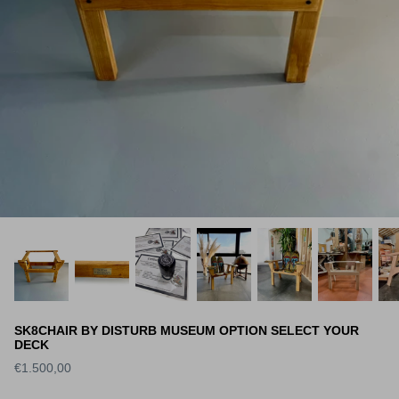
Vu récemment
Vu récemment
SK8CHAIR BY DISTURB MUSEUM OPTION SELECT YOUR
DECK
€1.500,00
S DECK SLICK
WORLD INDUSTRIES DECK
SANTA 