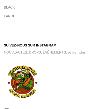
CK EYE KID 9.4
RODNEY MULLEN ROCK IS KING 10
PINSTRI
€95,00
Épuisé
€115,00
BLACK
LARGE
SUIVEZ-NOUS SUR INSTAGRAM
NOUVEAUTÉS, DROPS, ÉVÉNEMENTS, et bien plus ...