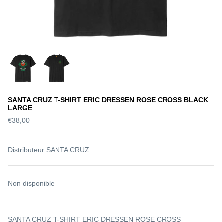
SANTA CRUZ T-SHIRT ERIC DRESSEN ROSE CROSS BLACK
LARGE
€38,00
Distributeur
SANTA CRUZ
Non disponible
S DECK SLICK
WORLD INDUSTRIES DECK
SANTA 
SANTA CRUZ T-SHIRT ERIC DRESSEN ROSE CROSS