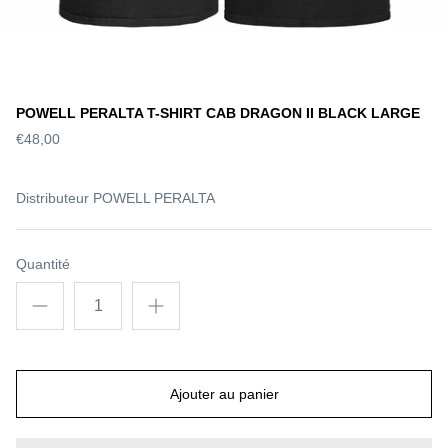
POWELL PERALTA T-SHIRT CAB DRAGON II BLACK LARGE
€48,00
Distributeur
POWELL PERALTA
Quantité
Ajouter au panier
S DECK SLICK
WORLD INDUSTRIES DECK
SANTA 