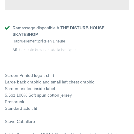
CK EYE KID 9.4
RODNEY MULLEN ROCK IS KING 10
PINSTRI
€95,00
Épuisé
€115,00
Ramassage disponible à
THE DISTURB HOUSE
SKATESHOP
Habituellement prête en 1 heure
Afficher les informations de la boutique
Screen Printed logo t-shirt
Large back graphic and small left chest graphic
Screen printed inside label
5.5oz 100% Soft spun cotton jersey
Preshrunk
Standard adult fit
Steve Caballero