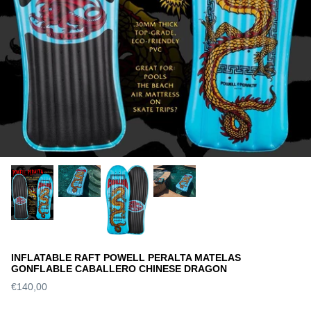
INFLATABLE RAFT POWELL PERALTA MATELAS
GONFLABLE CABALLERO CHINESE DRAGON
€140,00
S DECK SLICK
WORLD INDUSTRIES DECK
SANTA 