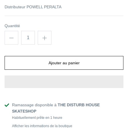
CK EYE KID 9.4
RODNEY MULLEN ROCK IS KING 10
PINSTRI
Distributeur
POWELL PERALTA
€95,00
Épuisé
€115,00
Quantité
Ajouter au panier
Ramassage disponible à
THE DISTURB HOUSE
SKATESHOP
Habituellement prête en 1 heure
Afficher les informations de la boutique