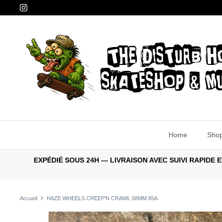
Passer
au
contenu
Home
Sho
EXPÉDIÉ SOUS 24H — LIVRAISON AVEC SUIVI RAPID
Accueil
HAZE WHEELS CREEP'N CRAWL 58MM 85A