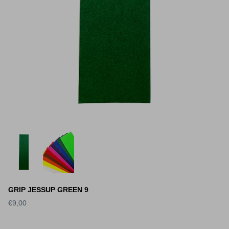
GRIP JESSUP GREEN 9
€9,00
S DECK SLICK
WORLD INDUSTRIES DECK
SANTA 