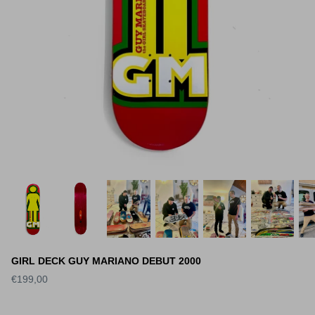
GIRL DECK GUY MARIANO DEBUT 2000
€199,00
S DECK SLICK
WORLD INDUSTRIES DECK
SANTA 