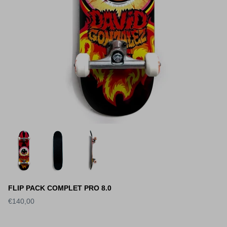
FLIP PACK COMPLET PRO 8.0
€140,00
S DECK SLICK
WORLD INDUSTRIES DECK
SANTA 