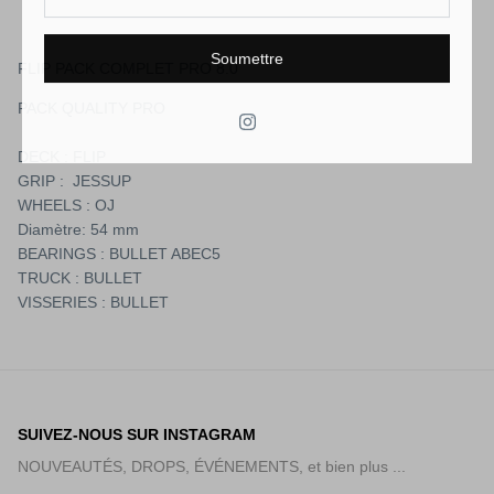
Soumettre
FLIP PACK COMPLET PRO 8.0
PACK QUALITY PRO
DECK : FLIP
GRIP : JESSUP
WHEELS : OJ
Diamètre: 54 mm
BEARINGS : BULLET ABEC5
TRUCK : BULLET
VISSERIES : BULLET
SUIVEZ-NOUS SUR INSTAGRAM
NOUVEAUTÉS, DROPS, ÉVÉNEMENTS, et bien plus ...