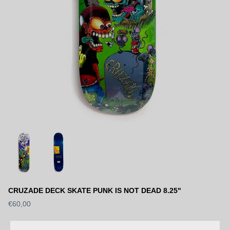
CRUZADE DECK SKATE PUNK IS NOT DEAD 8.25"
€60,00
S DECK SLICK
WORLD INDUSTRIES DECK
SANTA 
NEWSLETTER