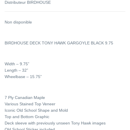
CK EYE KID 9.4
RODNEY MULLEN ROCK IS KING 10
PINSTRI
Distributeur
BIRDHOUSE
€95,00
Épuisé
€115,00
Non disponible
NEWSLETTER
POUR FAIRE PARTIE DE LA DISTURB FAMILY
BIRDHOUSE DECK TONY HAWK GARGOYLE BLACK 9.75
NOUVEAUTÉ - PRÉCOMMANDE - EXPOSITION -
ÉVÉNEMENT - SESSION SKATE
Width – 9.75”
Length – 32”
Wheelbase – 15.75”
7 Ply Canadian Maple
Soumettre
Various Stained Top Veneer
Iconic Old School Shape and Mold
Top and Bottom Graphic
Deck sleeve with previously unseen Tony Hawk images
Old School Sticker included