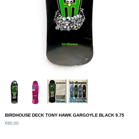
BIRDHOUSE DECK TONY HAWK GARGOYLE BLACK 9.75
€80,00
S DECK SLICK
WORLD INDUSTRIES DECK
SANTA 