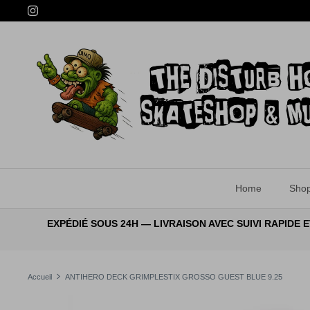
Passer
au
contenu
Home
Sho
EXPÉDIÉ SOUS 24H — LIVRAISON AVEC SUIVI RAPID
Accueil
ANTIHERO DECK GRIMPLESTIX GROSSO GUEST BLUE 9.25