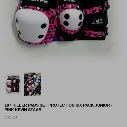
187 KILLER PADS SET PROTECTION SIX PACK JUNIOR -
PINK KEVIN STAAB
€65,00
S DECK SLICK
WORLD INDUSTRIES DECK
SANTA 