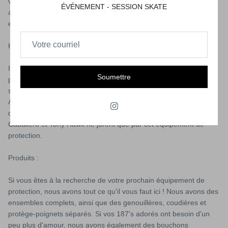
veillé à ce que son équipement de protection soit moulé à vos
ÉVÉNEMENT - SESSION SKATE
articulations et dispose d'une technologie spéciale qui vous aide
en cas de chute.
Historique :
Il y a presque deux décennies, Vinton Pacetti a fondé 187 Killer
Soumettre
pads. Il en avait assez de l'équipement de protection disponible
sur le marché et du manque d'équipement pour les skaters vert.
Avec sa famille, il a développé les 187 Killer Pads. Aujourd'hui,
des légendes telles que Christian Hosoi, Lester Kasai, Steve
Caballero et Tony Hawk ne jurent que par cet équipement de
protection.
Produits :
Si vous êtes à la recherche de votre prochain équipement de
protection, nous avons tout ce qu'il vous faut ici ! Nous avons des
ensembles complets, ainsi que des genouillères, coudières et
protège-poignets séparés. Si vos 187's adorés ont besoin d'un
peu plus d'amour, nous avons également des bouchons