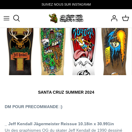
Passer
SUIVEZ NOUS SUR INSTAGRAM
au
contenu
SHOP
BEST SELLERS
SANTA CRUZ SUMMER 2024
DM POUR PRECOMMANDE :)
_ Jeff Kendall Jägermeister Reissue 10.18in x 30.991in
Un des graphismes OG du skater Jeff Kendall de 1990 dessiné