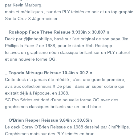
par Kevin Marburg.
mats et métalliques , sur des PLY teintés en noir et un top graphic
Santa Cruz X Jägermeister.
_ Roskopp Face Three Reissue 9.933in x 30.807in
Vu récemment
Vu récemment
Deck par @jimbophillips, basé sur l'art original de son papa Jim
Phillips la Face 2 de 1988, pour le skater Rob Roskopp.
Ici avec un graphisme néon classique brillant sur un PLY naturel
et une nouvelle forme OG.
_ Toyoda Mitsugu Reissue 10.4in x 30.2in
Cette deck n'a jamais été réédité , c'est une grande première,
avis aux collectionneurs !! De plus , dans un super colorie qui
existait déjà à l'époque, en 1988.
SC Pro Séries est doté d'une nouvelle forme OG avec des
graphismes classiques brillants sur un fond blanc.
_ O'Brien Reaper Reissue 9.84in x 30.05in
Le deck Corey O'Brien Reissue de 1988 dessiné par JimPhillips.
S DECK SLICK
WORLD INDUSTRIES DECK
SANTA 
Graphismes mats sur des PLY teintés en brun.