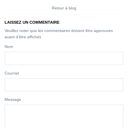
POUR FAIRE PARTIE DE LA DISTURB FAMILY
Retour à blog
NOUVEAUTÉ - PRÉCOMMANDE - EXPOSITION -
LAISSEZ UN COMMENTAIRE
ÉVÉNEMENT - SESSION SKATE
Veuillez noter que les commentaires doivent être approuvés
avant d'être affichés
Nom
Soumettre
Courriel
Message