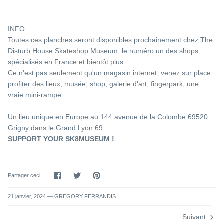
CK EYE KID 9.4
RODNEY MULLEN ROCK IS KING 10
PINSTRI
€95,00
Épuisé
€115,00
INFO :
Toutes ces planches seront disponibles prochainement chez The
Disturb House Skateshop Museum, le numéro un des shops
spécialisés en France et bientôt plus.
Ce n'est pas seulement qu'un magasin internet, venez sur place
profiter des lieux, musée, shop, galerie d'art, fingerpark, une
vraie mini-rampe...
Un lieu unique en Europe au 144 avenue de la Colombe 69520
Grigny dans le Grand Lyon 69.
SUPPORT YOUR SK8MUSEUM !
Partager
Tweeter
Épingler
Partager ceci:
21 janvier, 2024 —
GREGORY FERRANDIS
Suivant
NEWSLETTER