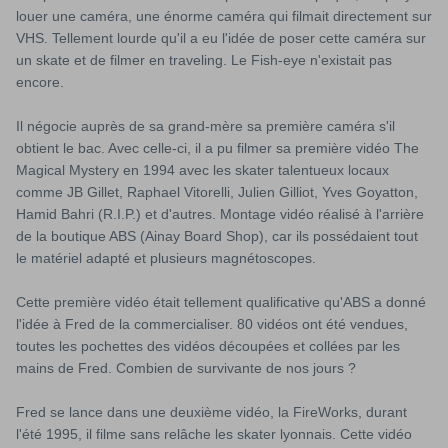
CK EYE KID 9.4
RODNEY MULLEN ROCK IS KING 10
PINSTRI
louer une caméra, une énorme caméra qui filmait directement sur
€95,00
Épuisé
€115,00
VHS. Tellement lourde qu'il a eu l'idée de poser cette caméra sur
un skate et de filmer en traveling. Le Fish-eye n'existait pas
encore.
Il négocie auprès de sa grand-mère sa première caméra s'il
obtient le bac. Avec celle-ci, il a pu filmer sa première vidéo The
Magical Mystery en 1994 avec les skater talentueux locaux
comme JB Gillet, Raphael Vitorelli, Julien Gilliot, Yves Goyatton,
Hamid Bahri (R.I.P.) et d'autres. Montage vidéo réalisé à l'arrière
de la boutique ABS (Ainay Board Shop), car ils possédaient tout
le matériel adapté et plusieurs magnétoscopes.
Cette première vidéo était tellement qualificative qu'ABS a donné
l'idée à Fred de la commercialiser. 80 vidéos ont été vendues,
toutes les pochettes des vidéos découpées et collées par les
mains de Fred. Combien de survivante de nos jours ?
Fred se lance dans une deuxième vidéo, la FireWorks, durant
l'été 1995, il filme sans relâche les skater lyonnais. Cette vidéo