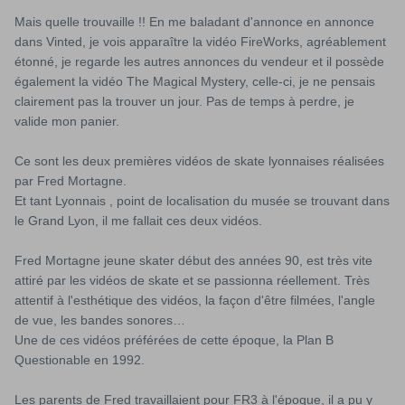
Mais quelle trouvaille !! En me baladant d'annonce en annonce
dans Vinted, je vois apparaître la vidéo FireWorks, agréablement
étonné, je regarde les autres annonces du vendeur et il possède
également la vidéo The Magical Mystery, celle-ci, je ne pensais
clairement pas la trouver un jour. Pas de temps à perdre, je
valide mon panier.
Ce sont les deux premières vidéos de skate lyonnaises réalisées
par Fred Mortagne.
Et tant Lyonnais , point de localisation du musée se trouvant dans
le Grand Lyon, il me fallait ces deux vidéos.
Fred Mortagne jeune skater début des années 90, est très vite
attiré par les vidéos de skate et se passionna réellement. Très
attentif à l'esthétique des vidéos, la façon d'être filmées, l'angle
de vue, les bandes sonores…
Une de ces vidéos préférées de cette époque, la Plan B
Questionable en 1992.
S DECK SLICK
WORLD INDUSTRIES DECK
SANTA 
Les parents de Fred travaillaient pour FR3 à l'époque, il a pu y