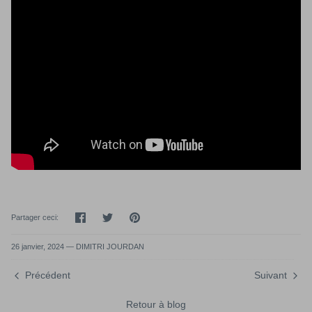
Partager
Tweeter
Épingler
Partager ceci:
26 janvier, 2024 —
DIMITRI JOURDAN
Précédent
Suivant
Retour à blog